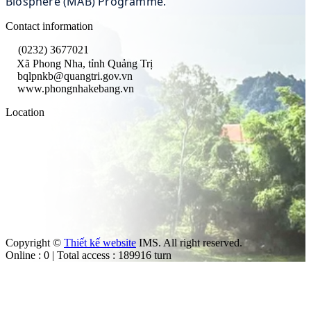
Biosphere (MAB) Programme.
Contact information
(0232) 3677021
Xã Phong Nha, tỉnh Quảng Trị
bqlpnkb@quangtri.gov.vn
www.phongnhakebang.vn
Location
Copyright ©
Thiết kế website
IMS. All right reserved.
Online : 0 | Total access : 189916 turn