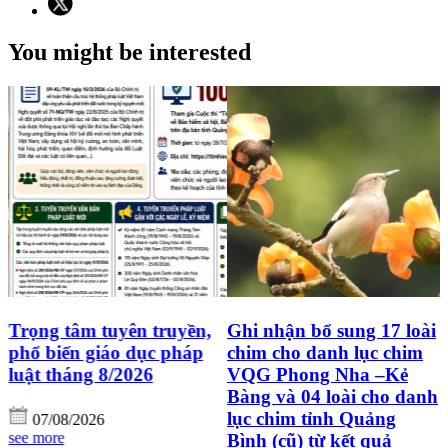
You might be interested
Trọng tâm tuyên truyền,
Ghi nhận bổ sung 17 loài
g
phổ biến giáo dục pháp
chim cho danh lục chim
luật tháng 8/2026
VQG Phong Nha –Kẻ
Bàng và 04 loài cho danh
lục chim tỉnh Quảng
07/08/2026
see more
Bình (cũ) từ kết quả