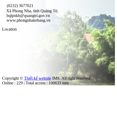
(0232) 3677021
Xã Phong Nha, tỉnh Quảng Trị
bqlpnkb@quangtri.gov.vn
www.phongnhakebang.vn
Location
Copyright ©
Thiết kế website
IMS. All right reserved.
Online : 229 | Total access : 190633 turn