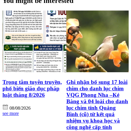
You might be interested
Trọng tâm tuyên truyền,
Ghi nhận bổ sung 17 loài
g
phổ biến giáo dục pháp
chim cho danh lục chim
luật tháng 8/2026
VQG Phong Nha –Kẻ
Bàng và 04 loài cho danh
lục chim tỉnh Quảng
08/08/2026
see more
Bình (cũ) từ kết quả
nhiệm vụ khoa học và
công nghệ cấp tỉnh