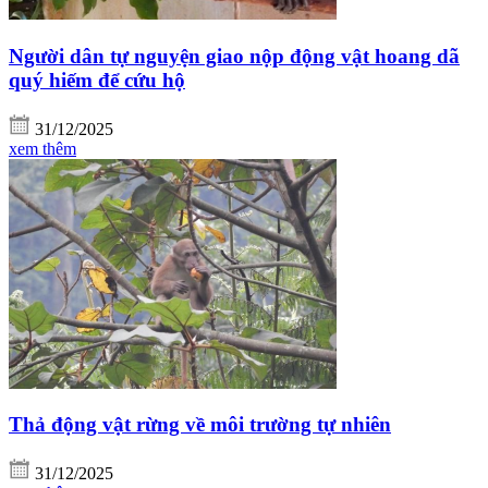
Người dân tự nguyện giao nộp động vật hoang dã
quý hiếm để cứu hộ
31/12/2025
xem thêm
Thả động vật rừng về môi trường tự nhiên
31/12/2025