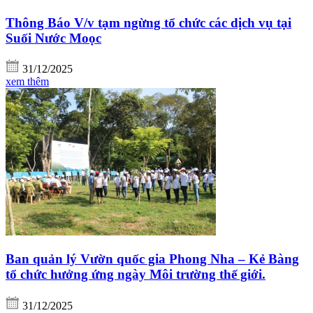
Thông Báo V/v tạm ngừng tổ chức các dịch vụ tại
Suối Nước Moọc
31/12/2025
xem thêm
Ban quản lý Vườn quốc gia Phong Nha – Kẻ Bàng
tổ chức hưởng ứng ngày Môi trường thế giới.
31/12/2025