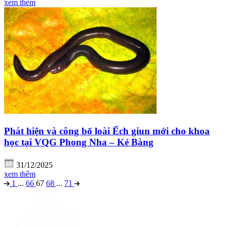
xem thêm
Phát hiện và công bố loài Ếch giun mới cho khoa
học tại VQG Phong Nha – Kẻ Bàng
31/12/2025
xem thêm
1
...
66
67
68
...
71