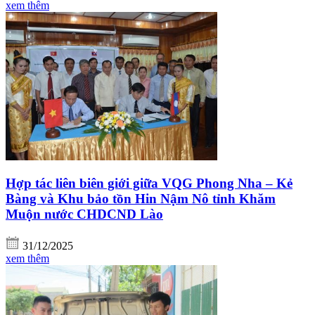
xem thêm
Hợp tác liên biên giới giữa VQG Phong Nha – Kẻ
Bàng và Khu bảo tồn Hin Nậm Nô tỉnh Khăm
Muộn nước CHDCND Lào
31/12/2025
xem thêm