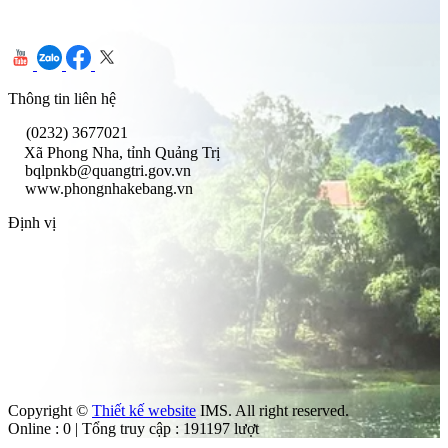
Thông tin liên hệ
(0232) 3677021
Xã Phong Nha, tỉnh Quảng Trị
bqlpnkb@quangtri.gov.vn
www.phongnhakebang.vn
Định vị
Copyright ©
Thiết kế website
IMS. All right reserved.
Online : 0 | Tổng truy cập : 191197 lượt