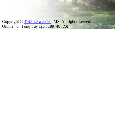
Copyright ©
Thiết kế website
IMS. All right reserved.
Online : 0 | Tổng truy cập : 189748 lượt
àng
 Vườn
g
ât