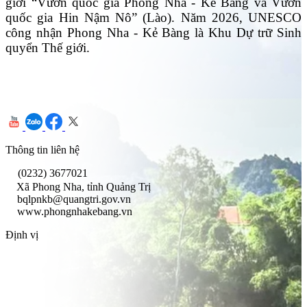
giới “Vườn quốc gia Phong Nha - Kẻ Bàng và Vườn
quốc gia Hin Nậm Nô” (Lào). Năm 2026, UNESCO
công nhận Phong Nha - Kẻ Bàng là Khu Dự trữ Sinh
quyển Thế giới.
Thông tin liên hệ
(0232) 3677021
Xã Phong Nha, tỉnh Quảng Trị
bqlpnkb@quangtri.gov.vn
www.phongnhakebang.vn
Định vị