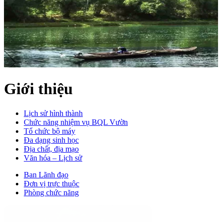
Giới thiệu
Lịch sử hình thành
Chức năng nhiệm vụ BQL Vườn
Tổ chức bộ máy
Đa dạng sinh học
Địa chất, địa mạo
Văn hóa – Lịch sử
Ban Lãnh đạo
Đơn vị trực thuộc
Phòng chức năng