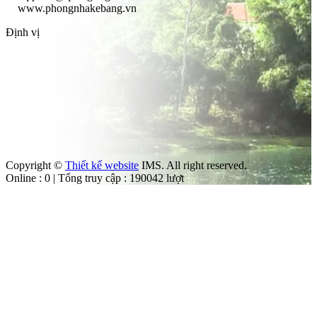
www.phongnhakebang.vn
Định vị
Copyright ©
Thiết kế website
IMS. All right reserved.
Online : 0 | Tổng truy cập : 190042 lượt
àng
 Vườn
g