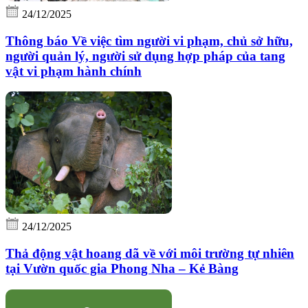
24/12/2025
Thông báo Về việc tìm người vi phạm, chủ sở hữu,
người quản lý, người sử dụng hợp pháp của tang
vật vi phạm hành chính
24/12/2025
Thả động vật hoang dã về với môi trường tự nhiên
tại Vườn quốc gia Phong Nha – Kẻ Bàng