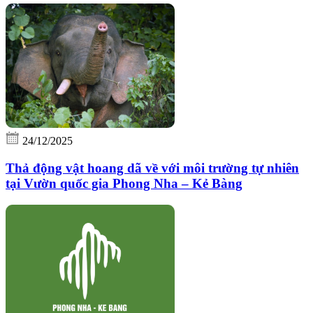
24/12/2025
Thả động vật hoang dã về với môi trường tự nhiên
tại Vườn quốc gia Phong Nha – Kẻ Bàng