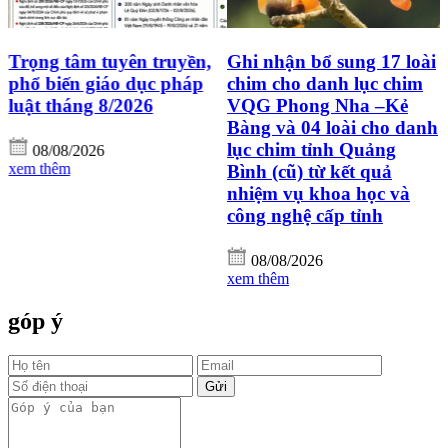
Ghi nhận bổ sung 17 loài
Công ty Oxalis
chim cho danh lục chim
Adventure đồng hành
VQG Phong Nha –Kẻ
cùng công tác bảo tồn đa
Bàng và 04 loài cho danh
dạng sinh học tại Vườn
lục chim tỉnh Quảng
quốc gia Phong Nha - Kẻ
Bình (cũ) từ kết quả
Bàng
nhiệm vụ khoa học và
công nghệ cấp tỉnh
08/08/2026
xem thêm
08/08/2026
xem thêm
góp ý
Gửi