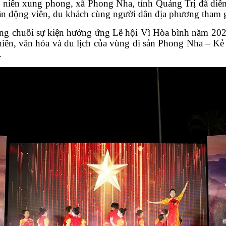
 niên xung phong, xã Phong Nha, tỉnh Quảng Trị đã diễn
vận động viên, du khách cùng người dân địa phương tham g
trong chuỗi sự kiện hưởng ứng Lễ hội Vì Hòa bình năm 202
ên, văn hóa và du lịch của vùng di sản Phong Nha – Kẻ Bà
.