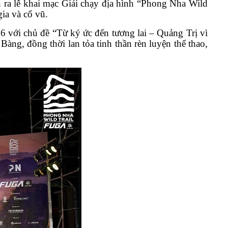
 ra lễ khai mạc Giải chạy địa hình “Phong Nha Wild
ia và cổ vũ.
6 với chủ đề “Từ ký ức đến tương lai – Quảng Trị vì
ng, đồng thời lan tỏa tinh thần rèn luyện thể thao,