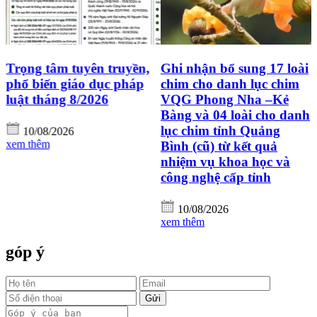
Trọng tâm tuyên truyền,
Ghi nhận bổ sung 17 loài
g
phổ biến giáo dục pháp
chim cho danh lục chim
luật tháng 8/2026
VQG Phong Nha –Kẻ
Bàng và 04 loài cho danh
lục chim tỉnh Quảng
10/08/2026
xem thêm
Bình (cũ) từ kết quả
nhiệm vụ khoa học và
công nghệ cấp tỉnh
10/08/2026
xem thêm
góp ý
Gửi