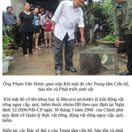
Ông Phạm Văn Hược giao nộp Khỉ mặt đỏ cho Trung tâm Cứu hộ,
bảo tồn và Phát triển sinh vật
Khỉ mặt đỏ có tên khoa học là
Macaca arctoides
là loài động vật
rừng nguy cấp, quý, hiếm thuộc nhóm IIB theo quy định tại Nghị
định 32/2006/NĐ-CP ngày 30 tháng 3 năm 2006 của Chính phủ
quy định về Quản lý thực vật rừng, động vật rừng nguy cấp, quý,
hiếm.
Hiện tại, các Bác sỹ thú y của Trung tâm cứu hộ, bảo tồn và phát