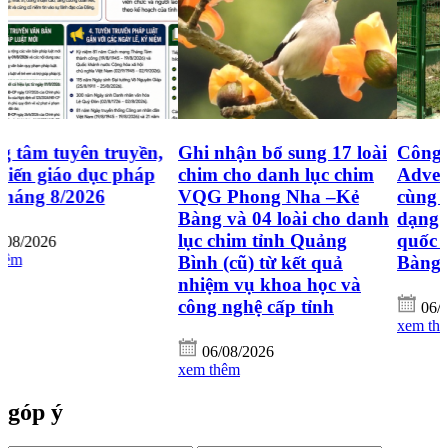
Ghi nhận bổ sung 17 loài
Công ty Oxalis
chim cho danh lục chim
Adventure đồng hành
VQG Phong Nha –Kẻ
cùng công tác bảo tồn đa
Bàng và 04 loài cho danh
dạng sinh học tại Vườn
lục chim tỉnh Quảng
quốc gia Phong Nha - Kẻ
Bình (cũ) từ kết quả
Bàng
nhiệm vụ khoa học và
công nghệ cấp tỉnh
06/08/2026
xem thêm
06/08/2026
xem thêm
góp ý