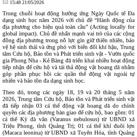
15:48 21/05/2026
Trong chuỗi hoạt động hưởng ứng Ngày Quốc tế Đa
dạng sinh học năm 2026 với chủ đề “Hành động của
địa phương cho hiệu quả toàn cầu” (Acting locally for
global impact). Chủ đề nhấn mạnh vai trò của các cộng
đồng địa phương trong nỗ lực gìn giữ thiên nhiên, bảo
vệ hệ sinh thái và ứng phó với biến đổi khí hậu, Trung
tâm Cứu hộ, Bảo tồn và Phát triển sinh vật - Vườn quốc
gia Phong Nha - Kẻ Bàng đã triển khai nhiều hoạt động
tiếp nhận để cứu hộ và tái thả động vật hoang dã nhằm
góp phần phục hồi các quần thể động vật ngoài tự
nhiên và bảo tồn đa dạng sinh học.
Theo đó, trong các ngày 18, 19 và 20 tháng 5 năm
2026, Trung tâm Cứu hộ, Bảo tồn và Phát triển sinh vật
đã tiếp nhận 03 cá thể động vật hoang dã do chính
quyền các địa phương bàn giao để cứu hộ, bao gồm: 01
cá thể Kỳ đà vân (Varanus nebulosus) từ UBND xã
Triệu Phong, tỉnh Quảng Trị; 01 cá thể khỉ đuôi lợn
(Macaca leonina) từ UBND xã Tuyên Hóa, tỉnh Quảng